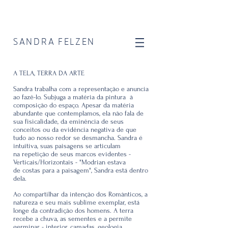
SANDRA FELZEN
A TELA, TERRA DA ARTE
Sandra trabalha com a representação e anuncia
ao fazê-lo. Subjuga a matéria da pintura à
composição do espaço. Apesar da matéria
abundante que contemplamos, ela não fala de
sua fisicalidade, da eminência de seus
conceitos ou da evidência negativa de que
tudo ao nosso redor se desmancha. Sandra é
intuitiva, suas paisagens se articulam
na repetição de seus marcos evidentes -
Verticais/Horizontais - "Modrian estava
de costas para a paisagem", Sandra está dentro
dela.
Ao compartilhar da intenção dos Românticos, a
natureza e seu mais sublime exemplar, está
longe da contradição dos homens. A terra
recebe a chuva, as sementes e a permite
germinar - interior, camadas, geologia,